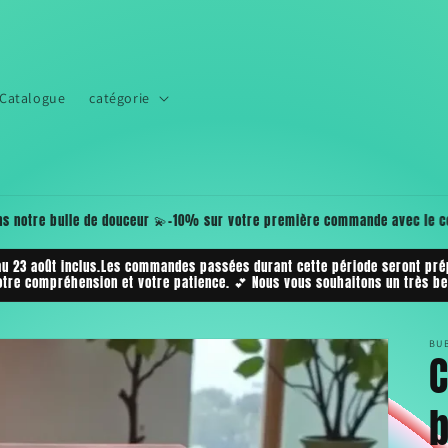
Catalogue
catégorie
✨🎁💖 1 cadeau OFFERT et GRATUIT par commande🫧 À choisir dans votre panie
• Fondant de Cire💝 Un petit plus rien que pour vous pour encore plus de 
au 23 août inclus.Les commandes passées durant cette période seront prép
otre compréhension et votre patience. 💕 Nous vous souhaitons un très bel
BU
C
b