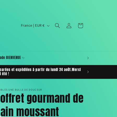
P
Connexion
Panier
France | EUR €
a
y
s
/
r :Bulle de Douche • Bain • Maquillage • Mystère •
douceur 🛁
r
arées et expédiées à partir du lundi 24 août.Merci
é
 été !
g
i
BBLES UNE BULLE DE DOUCEUR
offret gourmand de
o
n
ain moussant