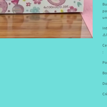
Bu
pa
un
In
⚠️
Ce
:
Po
Bo
Do
Cr