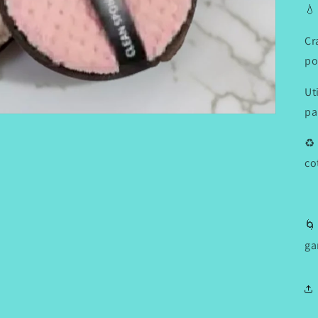
💧
Cr
po
Ut
pa
♻️
co
🌀
ga