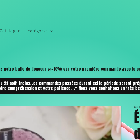
Catalogue
catégorie
✨🎁💖 1 cadeau OFFERT et GRATUIT par commande🫧 À choisir dans votre panie
• Fondant de Cire💝 Un petit plus rien que pour vous pour encore plus de 
au 23 août inclus.Les commandes passées durant cette période seront prép
otre compréhension et votre patience. 💕 Nous vous souhaitons un très bel
BU
d