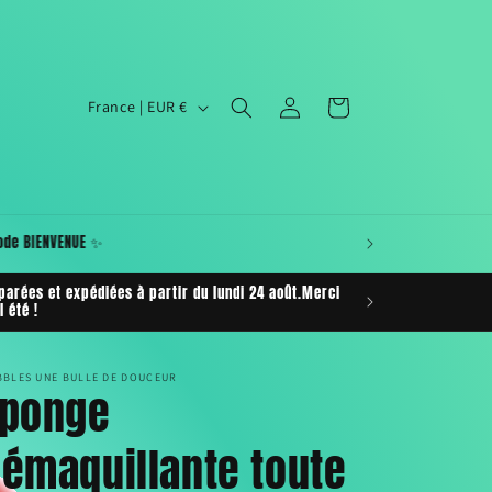
P
Connexion
Panier
France | EUR €
a
y
s
/
r :Bulle de Douche • Bain • Maquillage • Mystère •
douceur 🛁
r
arées et expédiées à partir du lundi 24 août.Merci
é
 été !
g
i
BBLES UNE BULLE DE DOUCEUR
Éponge
o
n
émaquillante toute